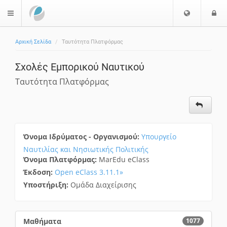
Επιλογή
Ε
$langMenu
Γλώσσας
Αρχική Σελίδα
Ταυτότητα Πλατφόρμας
Σχολές Εμπορικού Ναυτικού
Ταυτότητα Πλατφόρμας
Όνομα Ιδρύματος - Οργανισμού:
Υπουργείο
Ναυτιλίας και Νησιωτικής Πολιτικής
Όνομα Πλατφόρμας:
MarEdu eClass
Έκδοση:
Open eClass 3.11.1»
Υποστήριξη:
Ομάδα Διαχείρισης
Μαθήματα
1077