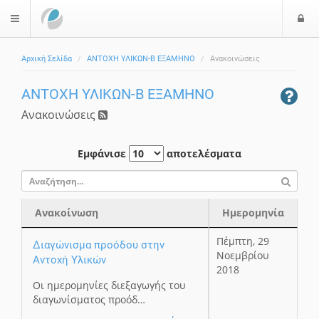
Ε
$langMenu
Αρχική Σελίδα
ΑΝΤΟΧΗ ΥΛΙΚΩΝ-B ΕΞΑΜΗΝΟ
Ανακοινώσεις
ΑΝΤΟΧΗ ΥΛΙΚΩΝ-B ΕΞΑΜΗΝΟ
Ανακοινώσεις
Εμφάνισε
αποτελέσματα
Ανακοίνωση
Ημερομηνία
Ανακοίνωση
Ημερομηνία
Πέμπτη, 29
Διαγώνισμα προόδου στην
Νοεμβρίου
Αντοχή Υλικών
2018
Οι ημερομηνίες διεξαγωγής του
διαγωνίσματος προόδ…