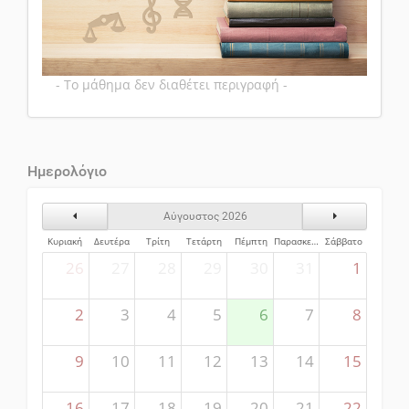
- Το μάθημα δεν διαθέτει περιγραφή -
Ημερολόγιο
Προηγούμενος Μήνας
Επόμενος Μήν
Αύγουστος 2026
Κυριακή
Δευτέρα
Τρίτη
Τετάρτη
Πέμπτη
Παρασκευή
Σάββατο
26
27
28
29
30
31
1
2
3
4
5
6
7
8
9
10
11
12
13
14
15
16
17
18
19
20
21
22